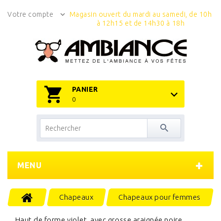
Votre compte
Magasin ouvert du mardi au samedi, de 10h
à 12h15 et de 14h30 à 18h
PANIER
0
MENU
Chapeaux
Chapeaux pour femmes
Haut de forme violet, avec grosse araignée noire