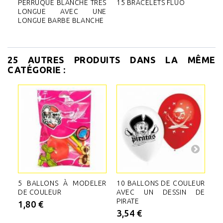
PERRUQUE BLANCHE TRÈS
15 BRACELETS FLUO
LONGUE AVEC UNE
LONGUE BARBE BLANCHE
25 AUTRES PRODUITS DANS LA MÊME
CATÉGORIE :
5 BALLONS À MODELER
10 BALLONS DE COULEUR
3
DE COULEUR
AVEC UN DESSIN DE
P
PIRATE
20
1,80 €
3,54 €
4