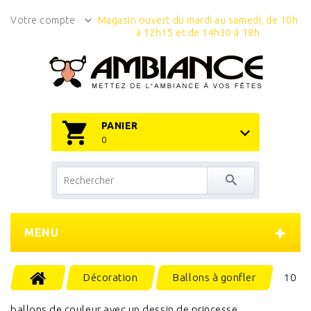
Votre compte
Magasin ouvert du mardi au samedi, de 10h
à 12h15 et de 14h30 à 18h
PANIER
0
MENU
Décoration
Ballons à gonfler
10
ballons de couleur avec un dessin de princesse