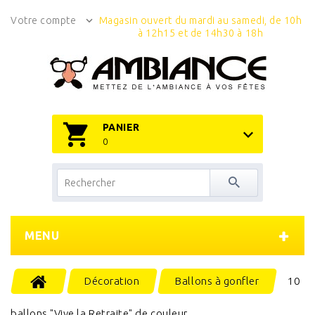
Votre compte
Magasin ouvert du mardi au samedi, de 10h
à 12h15 et de 14h30 à 18h
PANIER
0
MENU
Décoration
Ballons à gonfler
10
ballons "Vive la Retraite" de couleur