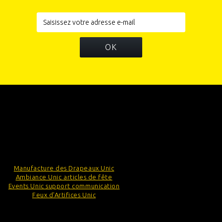
OK
INFORMATIONS
CATÉGORIES
INFORMATIONS SUR VOTRE BOUTIQUE
Manufacture des Drapeaux Unic
Ambiance Unic articles de fête
Events Unic support communication
Feux d'Artifices Unic