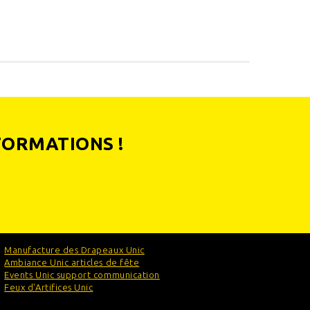
FORMATIONS !
Manufacture des Drapeaux Unic
Ambiance Unic articles de fête
Events Unic support communication
Feux d'Artifices Unic