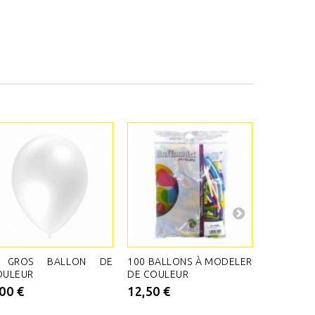
 GROS BALLON DE
100 BALLONS À MODELER
10 BALL
OULEUR
DE COULEUR
RETRAITE
,00 €
12,50 €
4,30 €