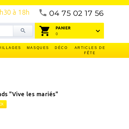
4h30 à 18h
04 75 02 17 56
PANIER
0
UILLAGES
MASQUES
DÉCO
ARTICLES DE
FÊTE
nds "Vive les mariés"
CK