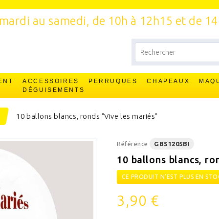
mardi au samedi, de 10h à 12h15 et de 1
ENT
ACCESSOIRES
PERRUQUES
CHAPEAUX
MAQ
T
DÉGUISEMENTS
10 ballons blancs, ronds "Vive les mariés"
Référence
GBS1205BI
10 ballons blancs, ro
CE PRODUIT N'EST PLUS EN STO
3,90 €