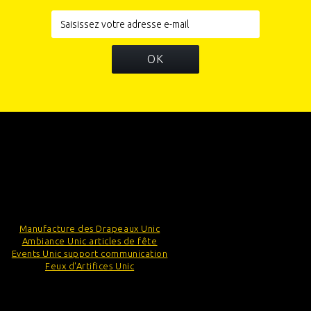
OK
INFORMATIONS
CATÉGORIES
INFORMATIONS SUR VOTRE BOUTIQUE
Manufacture des Drapeaux Unic
Ambiance Unic articles de fête
Events Unic support communication
Feux d'Artifices Unic