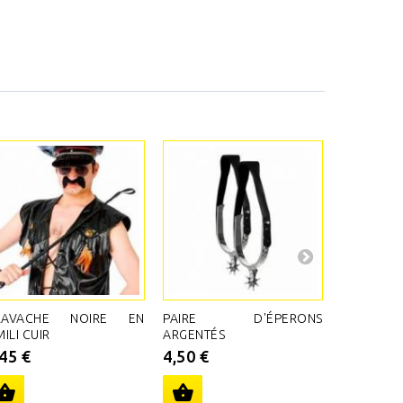
RAVACHE NOIRE EN
PAIRE D'ÉPERONS
PAIRE DE
MILI CUIR
ARGENTÉS
4,00 €
,45 €
4,50 €