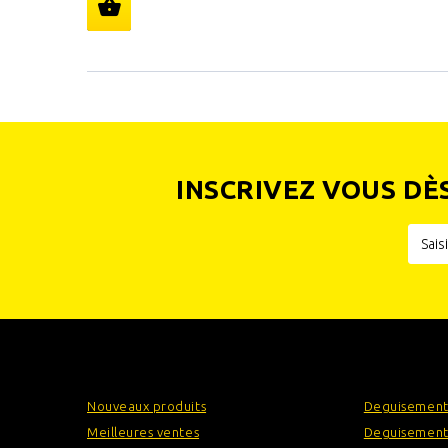
INSCRIVEZ VOUS DÈ
INFORMATIONS
CATÉGOR
Nouveaux produits
Deguisement
Meilleures ventes
Deguisement