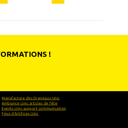
FORMATIONS !
Manufacture des Drapeaux Unic
Ambiance Unic articles de fête
Events Unic support communication
Feux d'Artifices Unic