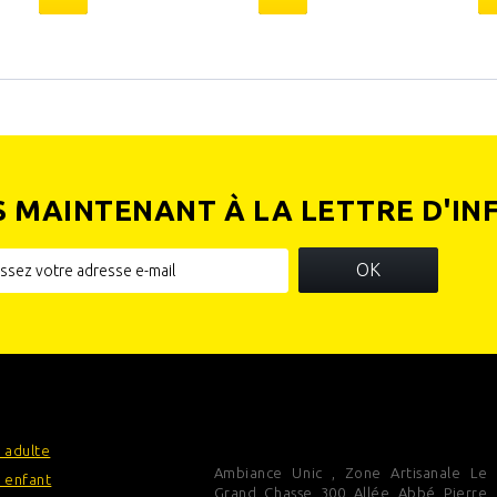
S MAINTENANT À LA LETTRE D'IN
OK
IES
INFORMATIONS SUR VOTRE
BOUTIQUE
 adulte
Ambiance Unic , Zone Artisanale Le
 enfant
Grand Chasse 300 Allée Abbé Pierre