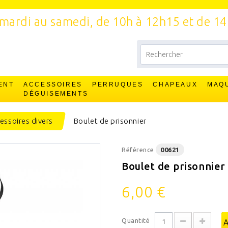
mardi au samedi, de 10h à 12h15 et de 1
ENT
ACCESSOIRES
PERRUQUES
CHAPEAUX
MAQ
T
DÉGUISEMENTS
essoires divers
Boulet de prisonnier
Référence
00621
Boulet de prisonnier
6,00 €
Quantité