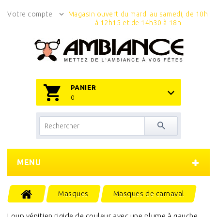
Votre compte
Magasin ouvert du mardi au samedi, de 10h
à 12h15 et de 14h30 à 18h
PANIER
0
MENU
Masques
Masques de carnaval
Loup vénitien rigide de couleur avec une plume à gauche