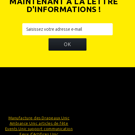
MAINTENANT À LA LETTRE
D'INFORMATIONS !
OK
INFORMATIONS
CATÉGORIES
INFORMATIONS SUR VOTRE BOUTIQUE
Manufacture des Drapeaux Unic
Ambiance Unic articles de fête
Events Unic support communication
Feux d'Artifices Unic