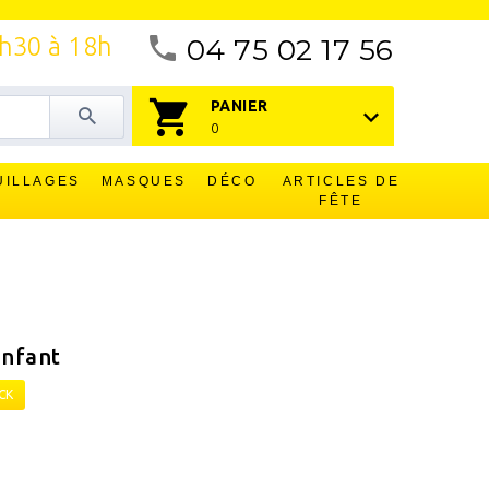
4h30 à 18h
04 75 02 17 56
PANIER
0
UILLAGES
MASQUES
DÉCO
ARTICLES DE
FÊTE
enfant
CK