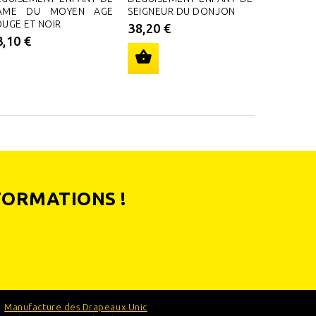
AME DU MOYEN AGE
SEIGNEUR DU DONJON
MORT-V
UGE ET NOIR
BANDELET
38,20 €
3,10 €
9,00 €
FORMATIONS !
Manufacture des Drapeaux Unic