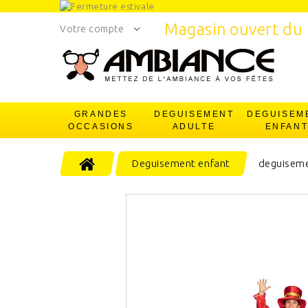
Magasin ouvert du 
Votre compte
GRANDES
DEGUISEMENT
DEGUISEM
OCCASIONS
ADULTE
ENFAN
Deguisement enfant
deguiseme