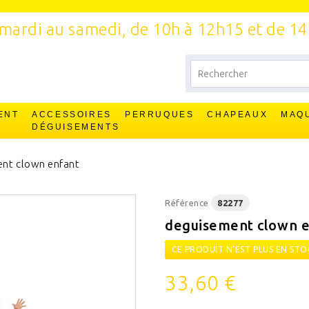
mardi au samedi, de 10h à 12h15 et de 1
ENT
ACCESSOIRES
PERRUQUES
CHAPEAUX
MAQ
T
DÉGUISEMENTS
nt clown enfant
Référence
82277
deguisement clown 
CE PRODUIT N'EST PLUS EN STO
33,60 €