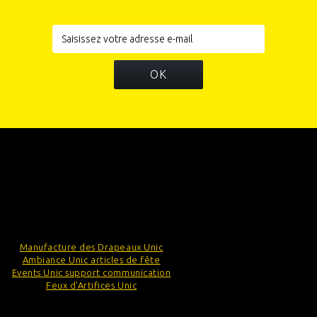
OK
INFORMATIONS
CATÉGORIES
INFORMATIONS SUR VOTRE BOUTIQUE
Manufacture des Drapeaux Unic
Ambiance Unic articles de fête
Events Unic support communication
Feux d'Artifices Unic