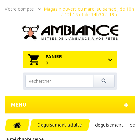
Votre compte
Magasin ouvert du mardi au samedi, de 10h
à 12h15 et de 14h30 à 18h
PANIER
0
MENU
Deguisement adulte
deguisement de
la méchante reine