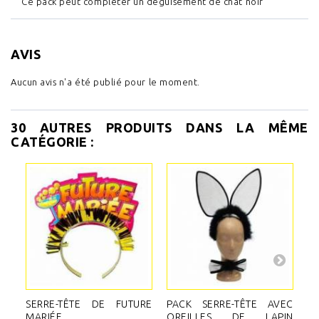
Ce pack peut compléter un déguisement de chat noir
AVIS
Aucun avis n'a été publié pour le moment.
30 AUTRES PRODUITS DANS LA MÊME
CATÉGORIE :
SERRE-TÊTE DE FUTURE
PACK SERRE-TÊTE AVEC
S
MARIÉE
OREILLES DE LAPIN
A