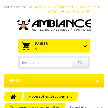
Votre compte
Magasin ouvert du mardi au samedi, de 10h
à 12h15 et de 14h30 à 18h
PANIER
0
MENU
Accessoires déguisement
Couronnes tiares serres têtes
Serre-tête avec