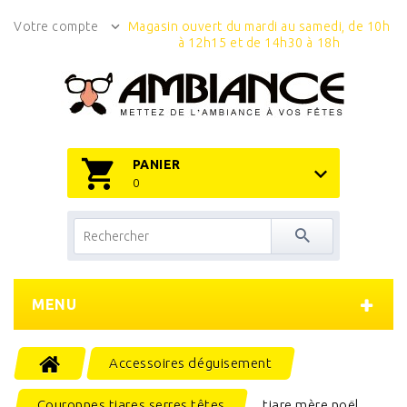
Votre compte
Magasin ouvert du mardi au samedi, de 10h
à 12h15 et de 14h30 à 18h
PANIER
0
MENU
Accessoires déguisement
Couronnes tiares serres têtes
tiare mère noël