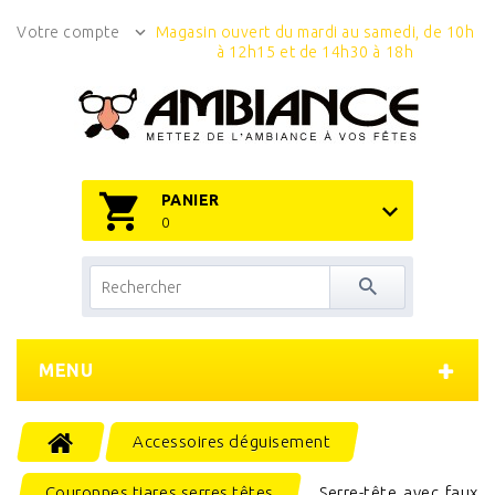
Votre compte
Magasin ouvert du mardi au samedi, de 10h
à 12h15 et de 14h30 à 18h
PANIER
0
MENU
Accessoires déguisement
Couronnes tiares serres têtes
Serre-tête avec faux