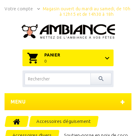
Votre compte
Magasin ouvert du mardi au samedi, de 10h
à 12h15 et de 14h30 à 18h
PANIER
0
MENU
Accessoires déguisement
Accessoires divers
Soutien-gorge en noix de coco