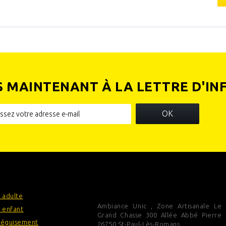
S MAINTENANT À LA LETTRE D'IN
OK
IES
INFORMATIONS SUR VOTRE
BOUTIQUE
 adulte
Ambiance Unic , Zone Artisanale Le
 enfant
Grand Chasse 300 Allée Abbé Pierre
déguisement
26750 St-Paul-Lès-Romans