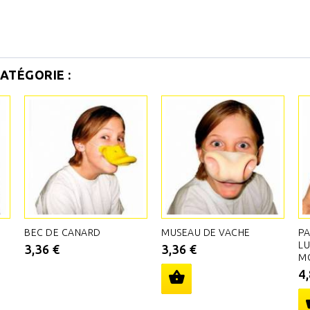
ATÉGORIE :
BEC DE CANARD
MUSEAU DE VACHE
P
LU
3,36 €
3,36 €
M
4