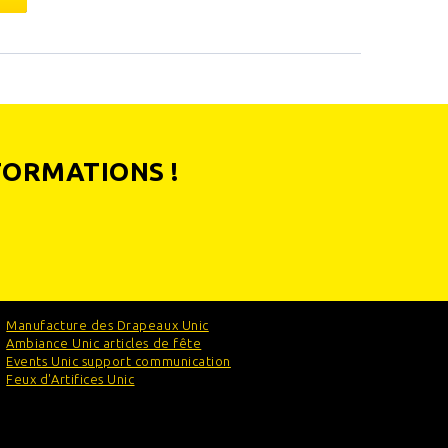
FORMATIONS !
Manufacture des Drapeaux Unic
Ambiance Unic articles de fête
Events Unic support communication
Feux d'Artifices Unic