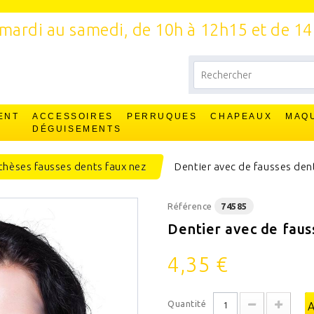
mardi au samedi, de 10h à 12h15 et de 1
ENT
ACCESSOIRES
PERRUQUES
CHAPEAUX
MAQ
T
DÉGUISEMENTS
thèses fausses dents faux nez
Dentier avec de fausses den
Référence
74585
Dentier avec de faus
4,35 €
Quantité