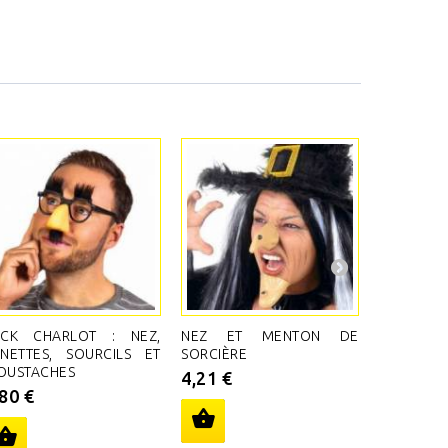
ACK CHARLOT : NEZ,
NEZ ET MENTON DE
NEZ C
NETTES, SOURCILS ET
SORCIÈRE
SORCIÈRE
OUSTACHES
4,21 €
1,45 €
,80 €