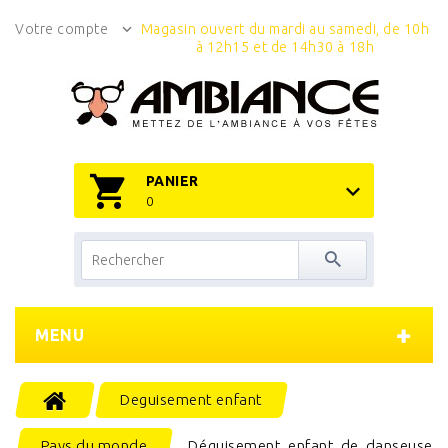
Votre compte
Magasin ouvert du mardi au samedi, de 10h
à 12h15 et de 14h30 à 18h
PANIER
0
MENU
Deguisement enfant
Pays du monde
Déguisement enfant de danseuse