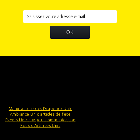
OK
INFORMATIONS
CATÉGORIES
INFORMATIONS SUR VOTRE BOUTIQUE
Manufacture des Drapeaux Unic
Ambiance Unic articles de fête
Events Unic support communication
Feux d'Artifices Unic