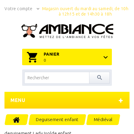
Votre compte
Magasin ouvert du mardi au samedi, de 10h
à 12h15 et de 14h30 à 18h
PANIER
0
MENU
Deguisement enfant
Médiéval
deguisement Lady Isolde enfant