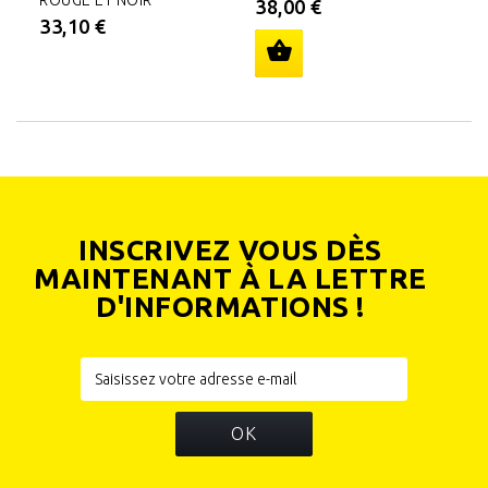
ROUGE ET NOIR
T
38,00 €
33,10 €
4
INSCRIVEZ VOUS DÈS
MAINTENANT À LA LETTRE
D'INFORMATIONS !
OK