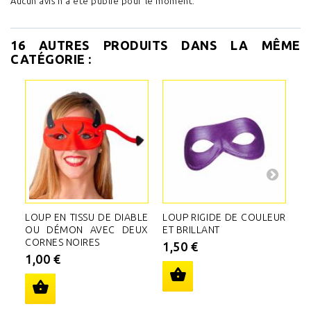
Aucun avis n'a été publié pour le moment.
16 AUTRES PRODUITS DANS LA MÊME
CATÉGORIE :
LOUP EN TISSU DE DIABLE
LOUP RIGIDE DE COULEUR
LO
OU DÉMON AVEC DEUX
ET BRILLANT
1
CORNES NOIRES
1,50 €
1,00 €