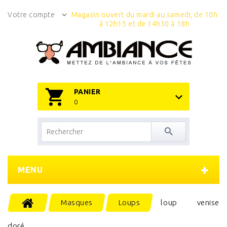
Votre compte
Magasin ouvert du mardi au samedi, de 10h
à 12h15 et de 14h30 à 18h
PANIER
0
MENU
Masques
Loups
loup venise
doré