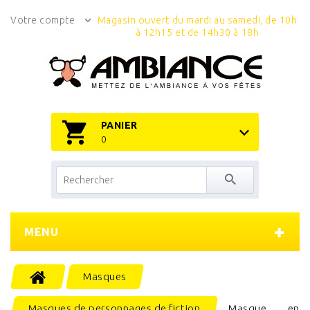
Votre compte
Magasin ouvert du mardi au samedi, de 10h
à 12h15 et de 14h30 à 18h
PANIER
0
MENU
Masques
Masques de personnages de fiction
Masque en