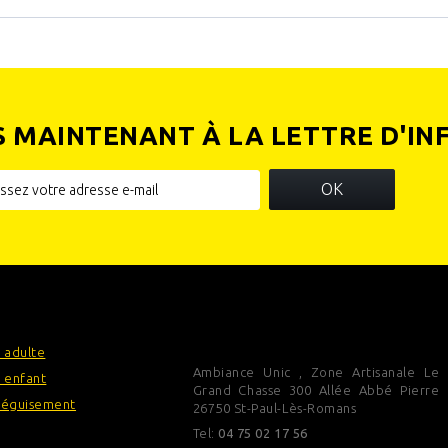
S MAINTENANT À LA LETTRE D'IN
OK
IES
INFORMATIONS SUR VOTRE
BOUTIQUE
 adulte
Ambiance Unic , Zone Artisanale Le
 enfant
Grand Chasse 300 Allée Abbé Pierre
déguisement
26750 St-Paul-Lès-Romans
Tel:
04 75 02 17 56