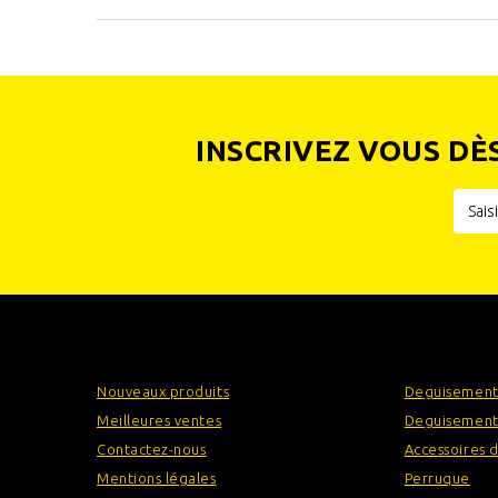
INSCRIVEZ VOUS DÈ
INFORMATIONS
CATÉGOR
Nouveaux produits
Deguisement
Meilleures ventes
Deguisement
Contactez-nous
Accessoires 
Mentions légales
Perruque