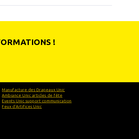
FORMATIONS !
Manufacture des Drapeaux Unic
Ambiance Unic articles de fête
Events Unic support communication
Feux d'Artifices Unic