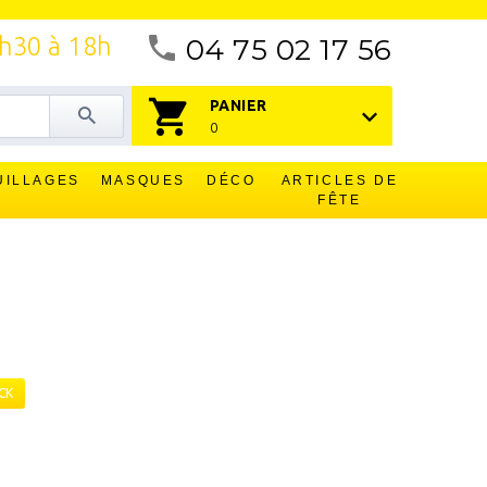
4h30 à 18h
04 75 02 17 56
PANIER
0
UILLAGES
MASQUES
DÉCO
ARTICLES DE
FÊTE
CK